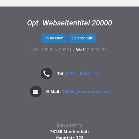
Opt. Webseitentitel 20000
Impressum
Datenschutz
v31_20000 © 2023 by
W&P
20000_20.
Tel:
0721 / 95541-17
E-Mail:
20000@reisecoop.info
Büroanschrift:
76139 Musterstadt
Hauptstr. 123